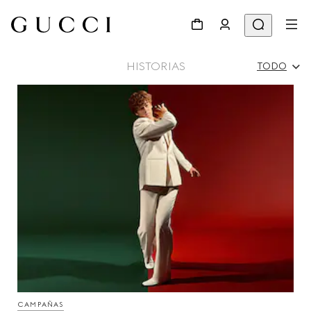
HISTORIAS
TODO
Todo
Campañas
Gente Y Eventos
Desfile
CAMPAÑAS