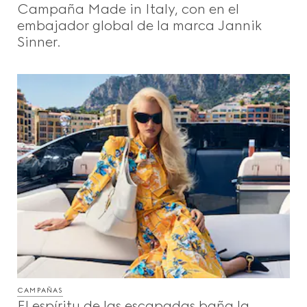
Campaña Made in Italy, con en el
Videos
embajador global de la marca Jannik
Sinner.
Inspiraciones Y Códigos
Gucci Equilibrium
Making Of
CERRAR
CAMPAÑAS
El espíritu de las escapadas baña la