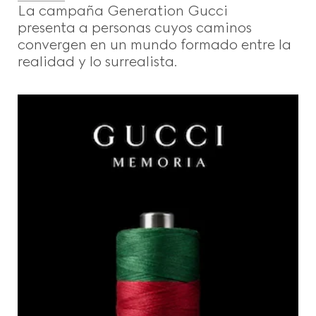
La campaña Generation Gucci
presenta a personas cuyos caminos
convergen en un mundo formado entre la
realidad y lo surrealista.