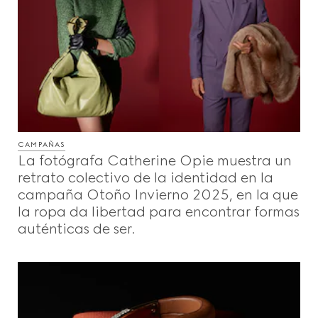
CAMPAÑAS
La fotógrafa Catherine Opie muestra un
retrato colectivo de la identidad en la
campaña Otoño Invierno 2025, en la que
la ropa da libertad para encontrar formas
auténticas de ser.