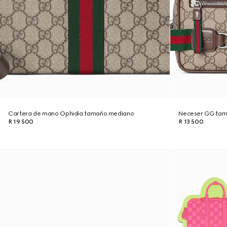
Cartera de mano Ophidia tamaño mediano
Neceser GG tam
R 19 500
R 13 500