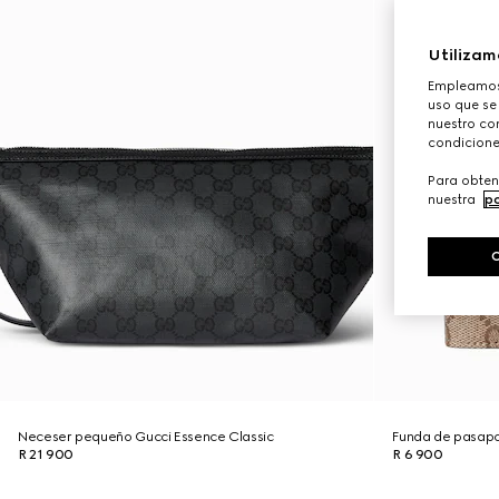
Utilizam
Empleamos 
uso que se
nuestro con
condicione
Para obten
nuestra
po
Neceser pequeño Gucci Essence Classic
Funda de pasapo
R 21 900
R 6 900