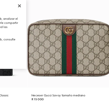
, analizar el
rle compartir
ed las
b, consulte
lassic
Neceser Gucci Savoy tamaño mediano
R 15 000