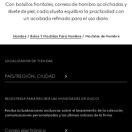
Con bolsillos frontales, correas de hombro acolchadas y
ribete de piel, cada silueta equilibra la practicidad con
un acabado refinado para el uso diario.
Hombre
Bolos Y Mochilas Para Hombre
Mochilas de Hombre
Footer
LOCALIZADOR DE TIENDAS
PAÍS/REGIÓN, CIUDAD
REGÍSTRESE PARA RECIBIR LAS NOVEDADES DE GUCCI
Reciba actualizaciones exclusivas sobre el lanzamiento de la colección,
comunicaciones personalizadas y las últimas noticias de la Firma.
Correo electrónico