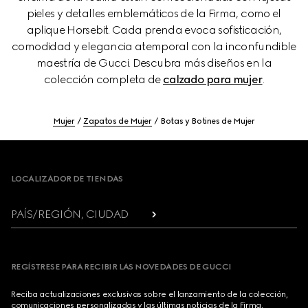
pieles y detalles emblemáticos de la Firma, como el
aplique Horsebit. Cada prenda evoca sofisticación,
comodidad y elegancia atemporal con la inconfundible
maestría de Gucci. Descubra más diseños en la
colección completa de
calzado para mujer
.
Mujer
Zapatos de Mujer
Botas y Botines de Mujer
Footer
LOCALIZADOR DE TIENDAS
PAÍS/REGIÓN, CIUDAD
REGÍSTRESE PARA RECIBIR LAS NOVEDADES DE GUCCI
Reciba actualizaciones exclusivas sobre el lanzamiento de la colección,
comunicaciones personalizadas y las últimas noticias de la Firma.