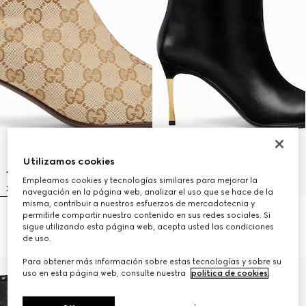
Utilizamos cookies
Empleamos cookies y tecnologías similares para mejorar la
navegación en la página web, analizar el uso que se hace de la
misma, contribuir a nuestros esfuerzos de mercadotecnia y
permitirle compartir nuestro contenido en sus redes sociales. Si
Botín Bombshell para mujer
Bota Bombshell para mujer
sigue utilizando esta página web, acepta usted las condiciones
R 35 600
R 45 400
de uso.
Para obtener más información sobre estas tecnologías y sobre su
uso en esta página web, consulte nuestra
política de cookies
.