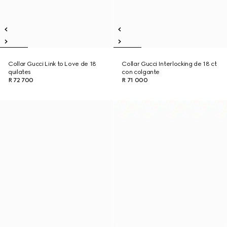
Collar Gucci Link to Love de 18
Collar Gucci Interlocking de 18 ct
quilates
con colgante
R 72 700
R 71 000