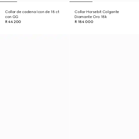
Collar de cadena Icon de 18 ct
Collar Horsebit Colgante
con GG
Diamante Oro 18k
R 44 200
R 184 000