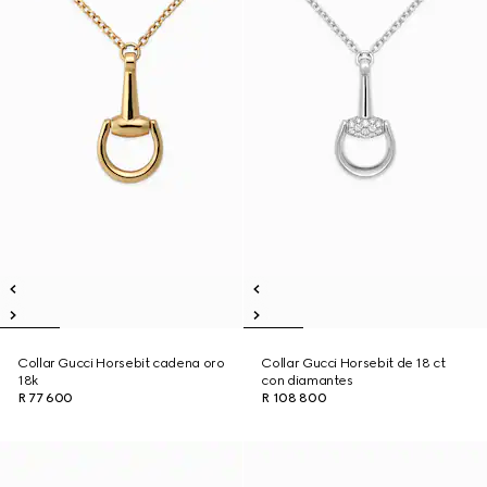
Collar Gucci Horsebit cadena oro
Collar Gucci Horsebit de 18 ct
18k
con diamantes
R 77 600
R 108 800