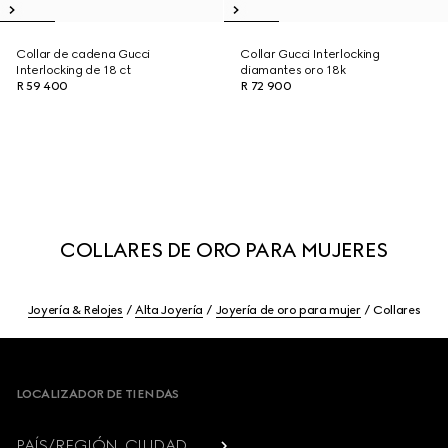
Collar de cadena Gucci
Collar Gucci Interlocking
Interlocking de 18 ct
diamantes oro 18k
R 59 400
R 72 900
COLLARES DE ORO PARA MUJERES
Joyería & Relojes
Alta Joyería
Joyería de oro para mujer
Collares
Footer
LOCALIZADOR DE TIENDAS
PAÍS/REGIÓN, CIUDAD