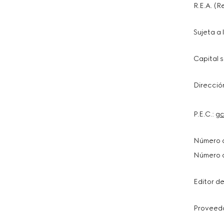
R.E.A. (R
Sujeta a
Capital 
Direcció
P.E.C.:
gc
Número d
Número d
Editor de
Proveedor