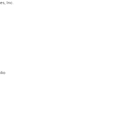
s, Inc.
lio