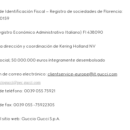
e Identificación Fiscal – Registro de sociedades de Florencia:
0159
Registro Económico Administrativo Italiano) FI 438090
 la dirección y coordinación de Kering Holland NV
social; 50.000.000 euros íntegramente desembolsado
n de correo electrónico:
clientservice-europe@it.gucci.com
ciogucci@pec.gucci.com
e teléfono: 0039 055 75921
e fax: 0039 055 -75922305
l sitio web: Guccio Gucci S.p.A.