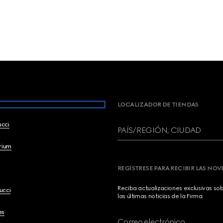
LOCALIZADOR DE TIENDAS
ucci
PAÍS/REGIÓN, CIUDAD
brium
REGÍSTRESE PARA RECIBIR LAS NO
Reciba actualizaciones exclusivas so
ucci
las últimas noticias de la Firma.
es
Correo electrónico