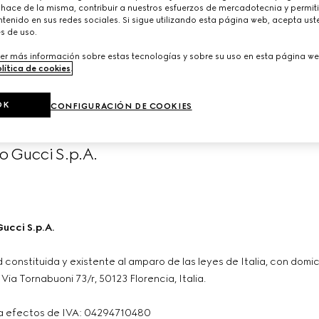
 hace de la misma, contribuir a nuestros esfuerzos de mercadotecnia y permiti
tenido en sus redes sociales. Si sigue utilizando esta página web, acepta ust
s de uso.
ÍNDICE
er más información sobre estas tecnologías y sobre su uso en esta página we
lítica de cookies
.
GUCCIO GUCCI S.P.A.
G COMMERCE EUROPE S.P.A.
OK
CONFIGURACIÓN DE COOKIES
o Gucci S.p.A.
ucci S.p.A.
constituida y existente al amparo de las leyes de Italia, con domici
 Via Tornabuoni 73/r, 50123 Florencia, Italia.
 efectos de IVA: 04294710480