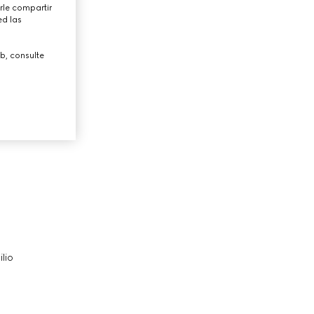
rle compartir
ed las
b, consulte
lio