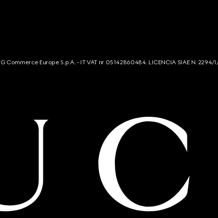
s. G Commerce Europe S.p.A. - IT VAT nr 05142860484. LICENCIA SIAE N. 2294/I