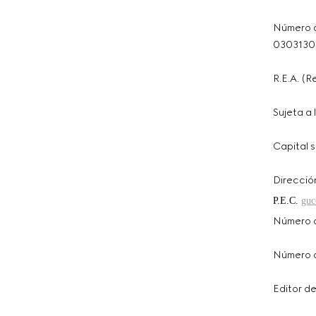
Número d
0303130
R.E.A. (
Sujeta a
Capital 
Direcció
P.E.C.
guc
Número d
Número d
Editor de