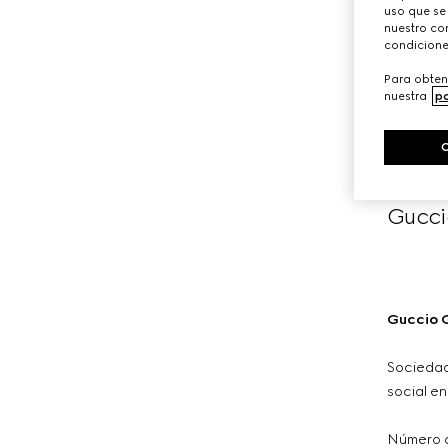
uso que se
nuestro con
condicione
Para obten
nuestra
po
Gucci
Guccio G
Sociedad 
social en
Número a