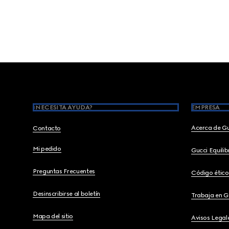
Footer
¿NECESITA AYUDA?
EMPRESA
Acerca de G
Contacto
Mi pedido
Gucci Equili
Preguntas Frecuentes
Código ético
Desinscribirse al boletín
Trabaja en G
Mapa del sitio
Avisos Legal