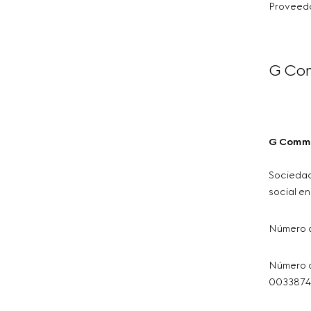
Proveedo
G Com
G Comme
Sociedad 
social en
Número a
Número d
0033874