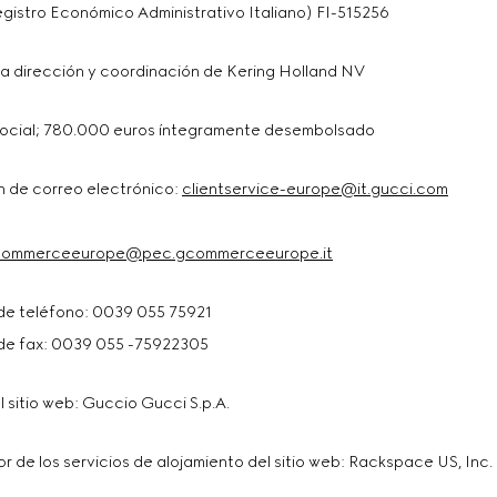
egistro Económico Administrativo Italiano) FI-515256
 la dirección y coordinación de Kering Holland NV
social; 780.000 euros íntegramente desembolsado
n de correo electrónico:
clientservice-europe@it.gucci.com
ommerceeurope@pec.gcommerceeurope.it
e teléfono: 0039 055 75921
e fax: 0039 055 -75922305
l sitio web: Guccio Gucci S.p.A.
 de los servicios de alojamiento del sitio web: Rackspace US, Inc.