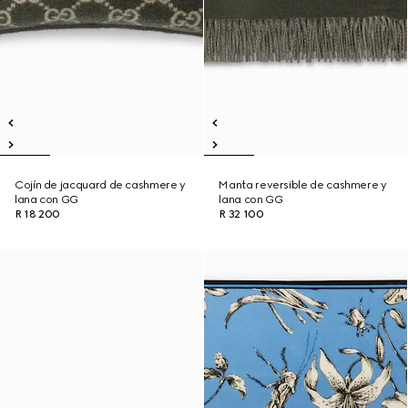
Cojín de jacquard de cashmere y
Manta reversible de cashmere y
lana con GG
lana con GG
R 18 200
R 32 100