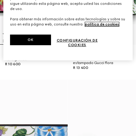
sigue utilizando esta página web, acepta usted las condiciones
de uso.
Para obtener más información sobre estas tecnologías y sobre su
uso en esta página web, consulte nuestra
política de cookies
.
OK
CONFIGURACIÓN DE
COOKIES
PRODUCTO AGOTADO ONLINE
Bandeja con estampado Gucci
Lote de bandejas con
Flora grande
estampado Gucci Flora
R 10 600
R 13 400