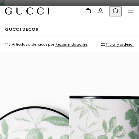
GUCCI DÉCOR
118 Artículos
ordenados por
Recomendaciones
Filtrar y ordenar