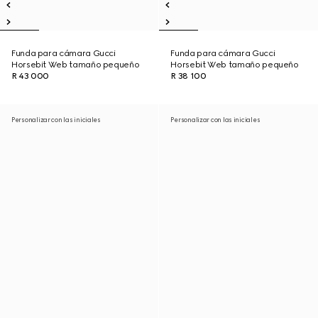
Funda para cámara Gucci
Funda para cámara Gucci
Horsebit Web tamaño pequeño
Horsebit Web tamaño pequeño
R 43 000
R 38 100
Personalizar con las iniciales
Personalizar con las iniciales