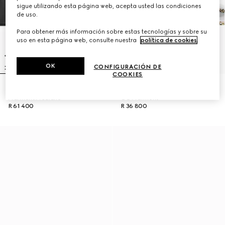
sigue utilizando esta página web, acepta usted las condiciones
de uso.
Para obtener más información sobre estas tecnologías y sobre su
uso en esta página web, consulte nuestra
política de cookies
.
OK
CONFIGURACIÓN DE
COOKIES
Bolso de Hombro Jetset GG
Bolso pequeño de hombro Jetset
Marmont Mediano
GG Marmont
R 61 400
R 36 800