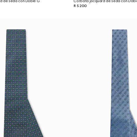
d de seda con Doble G
Corbata jacquard de seda con Dobl
R 5 200