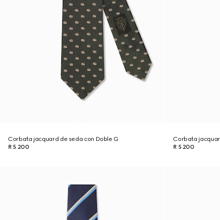
Corbata jacquard de seda con Doble G
Corbata jacquar
R 5 200
R 5 200