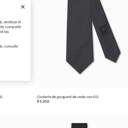
, analizar el
rle compartir
ed las
b, consulte
GG
Corbata de jacquard de seda con GG
R 5 200