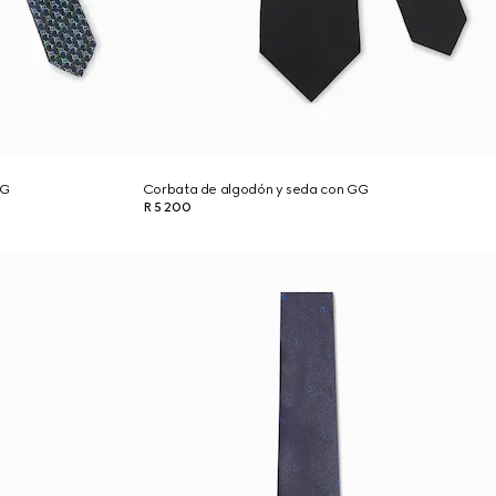
GG
Corbata de algodón y seda con GG
R 5 200