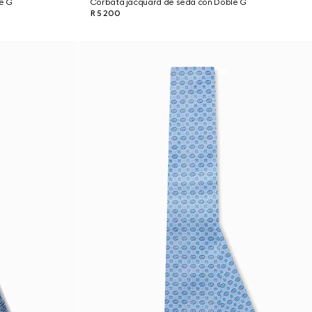
e G
Corbata jacquard de seda con Doble G
R 5 200