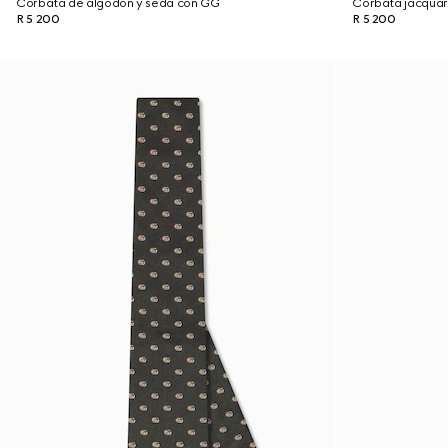
Corbata de algodón y seda con GG
Corbata jacquar
R 5 200
R 5 200