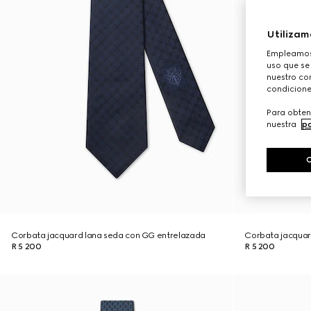
Utilizam
Empleamos 
uso que se
nuestro con
condicione
Para obten
nuestra
po
Corbata jacquard lana seda con GG entrelazada
Corbata jacquar
R 5 200
R 5 200