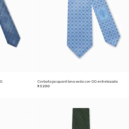
GG
Corbata jacquard lana seda con GG entrelazada
R 5 200