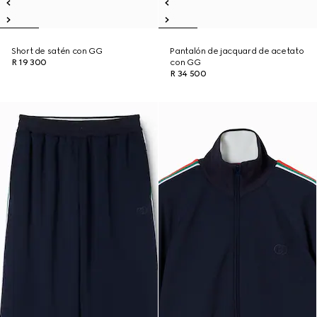
Short de satén con GG
Pantalón de jacquard de acetato
R 19 300
con GG
R 34 500