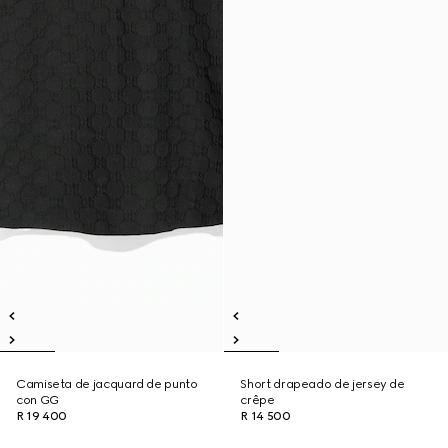
Camiseta de jacquard de punto
Short drapeado de jersey de
con GG
crêpe
R 19 400
R 14 500