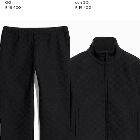
GG
con GG
R 18 400
R 19 400