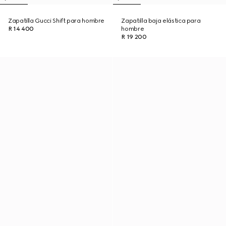
Zapatilla Gucci Shift para hombre
Zapatilla baja elástica para
R 14 400
hombre
R 19 200