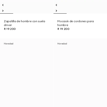
Zapatilla de hombre con suela
Mocasín de cordones para
driver
hombre
R 19 200
R 19 200
Novedad
Novedad