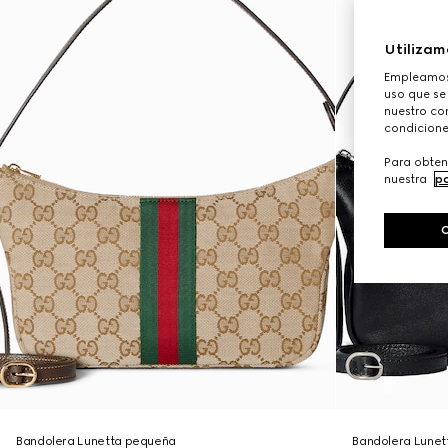
Utilizam
Empleamos 
uso que se
nuestro con
condicione
Para obten
nuestra
po
Bandolera Lunetta pequeña
Bandolera Lune