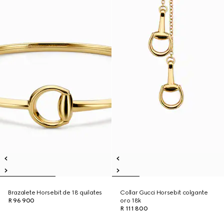
Brazalete Horsebit de 18 quilates
Collar Gucci Horsebit colgante
R 96 900
oro 18k
R 111 800