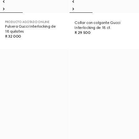
PRODUCTO AGOTADO ONLINE
Collar con colgante Gucci
Pulsera Gucci Interlocking de
Interlocking de 18 ct
18 quilates
R 29 500
R 32 000