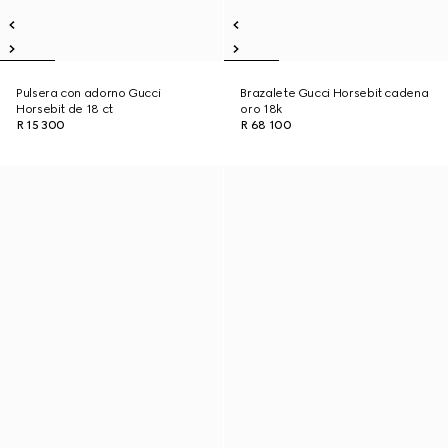
Pulsera con adorno Gucci
Brazalete Gucci Horsebit cadena
Horsebit de 18 ct
oro 18k
R 15 300
R 68 100