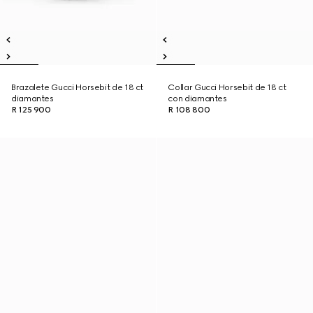
Brazalete Gucci Horsebit de 18 ct
Collar Gucci Horsebit de 18 ct
diamantes
con diamantes
R 125 900
R 108 800