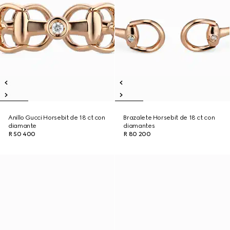
Anillo Gucci Horsebit de 18 ct con
Brazalete Horsebit de 18 ct con
diamante
diamantes
R 50 400
R 80 200