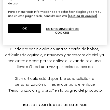
Tanto si desea quedárselo como regalarlo, puede dar un 
de uso.
toque extra a los artículos Gucci añadiendo un detalle 
Para obtener más información sobre estas tecnologías y sobre su
especial.
uso en esta página web, consulte nuestra
política de cookies
.
OK
CONFIGURACIÓN DE
COOKIES
EN LÍNEA
Puede grabar iniciales en una selección de bolsos, 
artículos de equipaje, cinturones y accesorios de piel, ya 
sea antes de comprarlos online o llevándolos a una 
tienda Gucci una vez que reciba su pedido.
Si un artículo está disponible para solicitar la 
personalización online, encontrará el enlace 
"Personalización gratuita" en la página del producto.
BOLSOS Y ARTÍCULOS DE EQUIPAJE