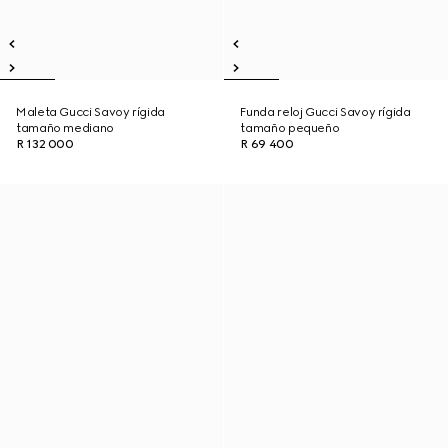
Maleta Gucci Savoy rígida
Funda reloj Gucci Savoy rígida
tamaño mediano
tamaño pequeño
R 132 000
R 69 400