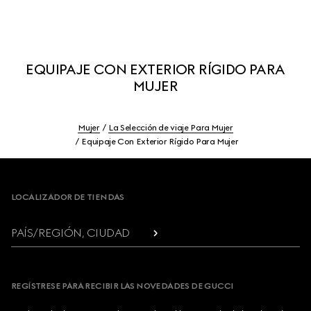
EQUIPAJE CON EXTERIOR RÍGIDO PARA
MUJER
Mujer
La Selección de viaje Para Mujer
Equipaje Con Exterior Rígido Para Mujer
Footer
LOCALIZADOR DE TIENDAS
PAÍS/REGIÓN, CIUDAD
REGÍSTRESE PARA RECIBIR LAS NOVEDADES DE GUCCI