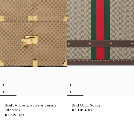
Baúl L'Archetipo con refuerzos
Baúl Gucci Savoy
laterales
R 1 128 400
R 1 319 100