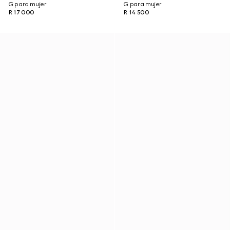
G para mujer
G para mujer
R 17 000
R 14 500