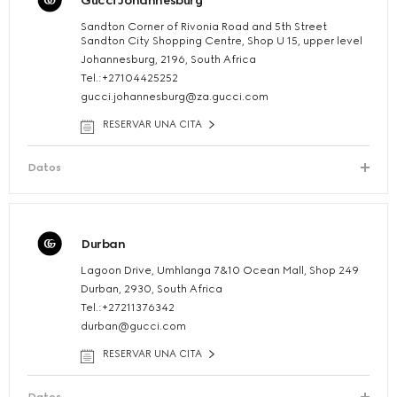
Gucci Johannesburg
Sandton Corner of Rivonia Road and 5th Street
Sandton City Shopping Centre, Shop U 15, upper level
Johannesburg, 2196, South Africa
Tel.:+27104425252
gucci.johannesburg@za.gucci.com
RESERVAR UNA CITA
Datos
Durban
Lagoon Drive, Umhlanga 7&10 Ocean Mall, Shop 249
Durban, 2930, South Africa
Tel.:+27211376342
durban@gucci.com
RESERVAR UNA CITA