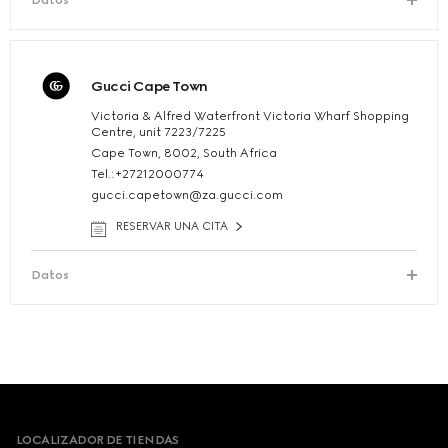
Datos
Gucci Cape Town
Victoria & Alfred Waterfront Victoria Wharf Shopping
Centre, unit 7223/7225
Cape Town, 8002, South Africa
Tel.:+27212000774
gucci.capetown@za.gucci.com
RESERVAR UNA CITA
Datos
Footer
LOCALIZADOR DE TIENDAS