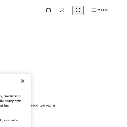
MENU
, analizar el
rle compartir
son los compañeros de viaje 
ed las
b, consulte