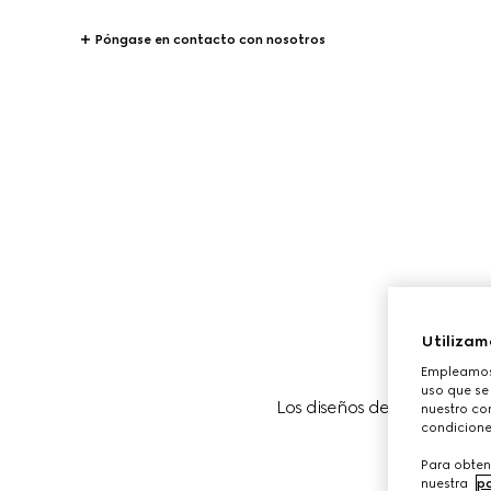
Póngase en contacto con nosotros
Utilizam
Empleamos 
uso que se
Los diseños de viaje Gucci 
nuestro con
condicione
Para obten
nuestra
po