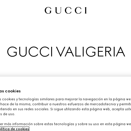
GUCCI VALIGERIA
os cookies
cookies y tecnologías similares para mejorar la navegación en la página web
 hace de la misma, contribuir a nuestros esfuerzos de mercadotecnia y permiti
se inspiran en el legado de la Firma como taller de equipaje y 
tenido en sus redes sociales. Si sigue utilizando esta página web, acepta ust
s de uso.
perfectos para esta temporada.
er más información sobre estas tecnologías y sobre su uso en esta página we
lítica de cookies
.