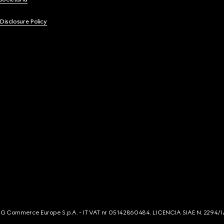
 Disclosure Policy
s. G Commerce Europe S.p.A. - IT VAT nr 05142860484. LICENCIA SIAE N. 2294/I