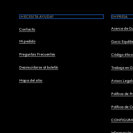
¿NECESITA AYUDA?
EMPRESA
Acerca de G
Contacto
Mi pedido
Gucci Equili
Preguntas Frecuentes
Código ético
Desinscribirse al boletín
Trabaja en G
Mapa del sitio
Avisos Legal
Política de P
Política de C
CONFIGURA
Información 