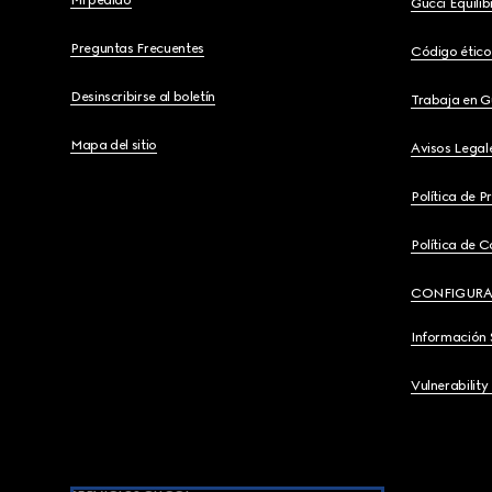
Mi pedido
Gucci Equili
Preguntas Frecuentes
Código ético
Desinscribirse al boletín
Trabaja en G
Mapa del sitio
Avisos Legal
Política de P
Política de C
CONFIGURA
Información 
Vulnerability