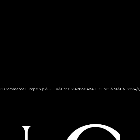
s. G Commerce Europe S.p.A. - IT VAT nr 05142860484. LICENCIA SIAE N. 2294/I