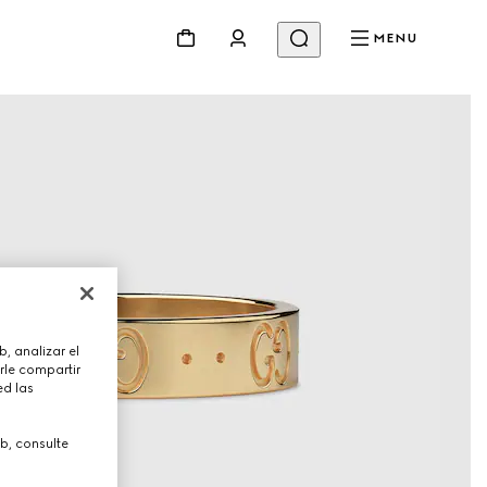
MENU
, analizar el
rle compartir
ed las
b, consulte