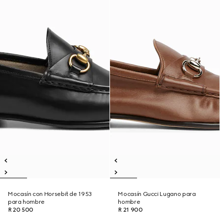
Mocasín con Horsebit de 1953
Mocasín Gucci Lugano para
para hombre
hombre
R 20 500
R 21 900