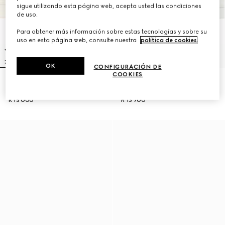
sigue utilizando esta página web, acepta usted las condiciones
de uso.
Para obtener más información sobre estas tecnologías y sobre su
uso en esta página web, consulte nuestra
política de cookies
.
OK
CONFIGURACIÓN DE
COOKIES
Zapatilla Gucci Ace con tribanda
Zapatilla Gucci Ace con tribanda
Web hombre
Web hombre
R 15 000
R 13 700