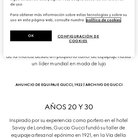
de uso.
LA CRONOLOGÍA DE 
Para obtener más información sobre estas tecnologías y sobre su
GUCCI
uso en esta página web, consulte nuestra
política de cookies
.
La historia de la Firma, que abarca más de un siglo, 
OK
CONFIGURACIÓN DE
revela una visión en continua evolución. Cada década 
COOKIES
alberga una serie de hitos que definen la transformación 
de la marca desde un pequeño taller de equipaje hasta 
un líder mundial en moda de lujo.
ANUNCIO DE EQUIPAJE GUCCI, 1922 | ARCHIVO DE GUCCI
AÑOS 20 Y 30
Inspirado por su experiencia como portero en el hotel 
Savoy de Londres, Guccio Gucci fundó su taller de 
equipaje artesanal epónimo en 1921, en la Via della 