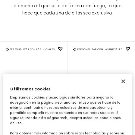
elemento al que se le da forma con fuego, lo que
hace que cada una de ellas sea exclusiva.
PERSONALIZAR CON LAS INICIALES
PERSONALIZAR CON LAS INICIALES
Utilizamos cookies
Empleamos cookies y tecnologías similares para mejorar la
navegación en la página web, analizar el uso que se hace de la
misma, contribuir a nuestros esfuerzos de mercadotecnia y
permitirle compartir nuestro contenido en sus redes sociales. Si
sigue utilizando esta página web, acepta usted las condiciones
BOLSO GUCCI BAMBOO 1947
BOLSO GUCCI BAMBOO 1947
de uso.
TAMAÑO PEQUEÑO
TAMAÑO PEQUEÑO
Para obtener más información sobre estas tecnologías y sobre su