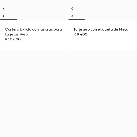
Cartera bi-fold con ranuras para
Tarjetero con etiqueta de Metal
tarjetas Web
R 9 400
R 10 600