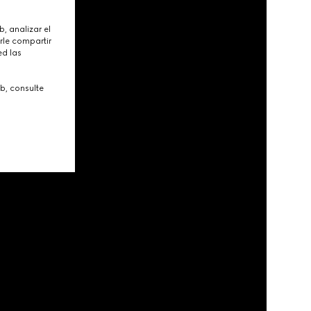
, analizar el
rle compartir
ed las
b, consulte