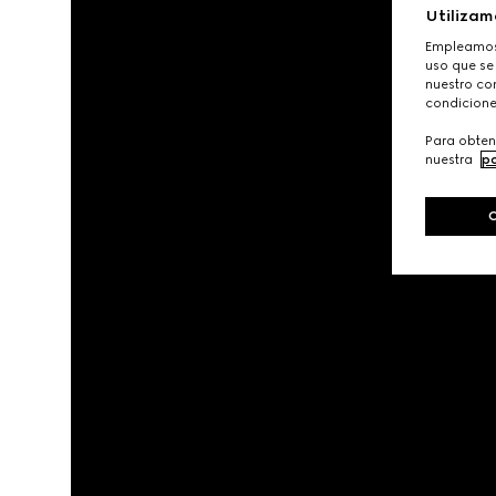
Utilizam
Empleamos 
uso que se
nuestro con
condicione
Para obten
nuestra
po