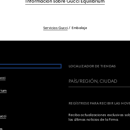
Información sobre Gucci Equilibrium
Servicios Gucci
Embalaje
LOCALIZADOR DE TIENDAS
ucci
PAÍS/REGIÓN, CIUDAD
brium
REGÍSTRESE PARA RECIBIR LAS NO
Reciba actualizaciones exclusivas so
ucci
las últimas noticias de la Firma.
es