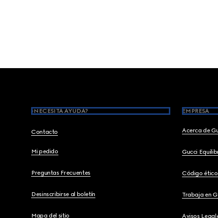
Footer
¿NECESITA AYUDA?
EMPRESA
Acerca de G
Contacto
Mi pedido
Gucci Equili
Preguntas Frecuentes
Código ético
Desinscribirse al boletín
Trabaja en G
Mapa del sitio
Avisos Legal