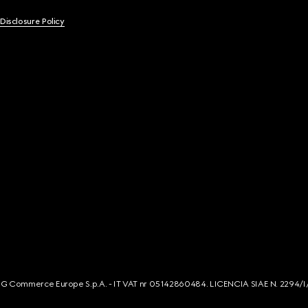
 Disclosure Policy
s. G Commerce Europe S.p.A. - IT VAT nr 05142860484. LICENCIA SIAE N. 2294/I