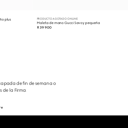
PRODUCTO AGOTADO ONLINE
ño plus
Maleta de mano Gucci Savoy pequeña
R 39 900
scapada de fin de semana o
 de la Firma.
re