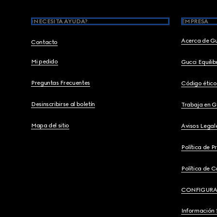
¿NECESITA AYUDA?
EMPRESA
Acerca de G
Contacto
Mi pedido
Gucci Equili
Preguntas Frecuentes
Código ético
Desinscribirse al boletín
Trabaja en G
Mapa del sitio
Avisos Legal
Política de P
Política de C
CONFIGURA
Información 