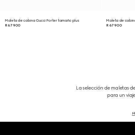
Maleta de cabina Gucci Porter tamaño plus
Maleta de cabin
R 67 900
R 67 900
La selección de maletas d
para un viaj
H
Footer