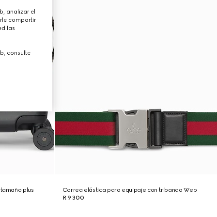
, analizar el
rle compartir
ed las
b, consulte
 tamaño plus
Correa elástica para equipaje con tribanda Web
R 9 300