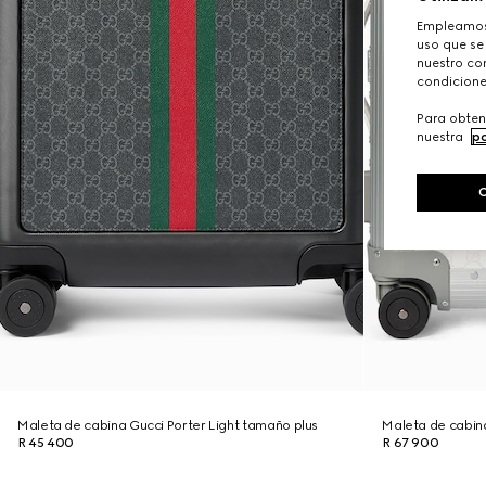
Empleamos 
uso que se
nuestro con
condicione
Para obten
nuestra
po
Maleta de cabina Gucci Porter Light tamaño plus
Maleta de cabin
R 45 400
R 67 900