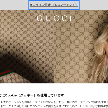
最新ウォレット
ウィメンズ
＆
メンズ
オンライン限定 〔GGマーモント〕
はCookie（クッキー）を使用しています
イトナビゲーションを強化し、サイト利用状況を分析し、弊社のマーケティング活動を支援
トワーク上における当社のコンテンツの共有を可能にするために、Cookieおよび同様の