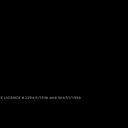
 SIAE LICENCE # 2294/I/1936 and 5647/I/1936