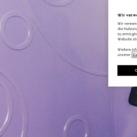
Wir verw
Wir verwen
die Nutzung
zu ermöglic
Website st
Weitere In
unserer
Co