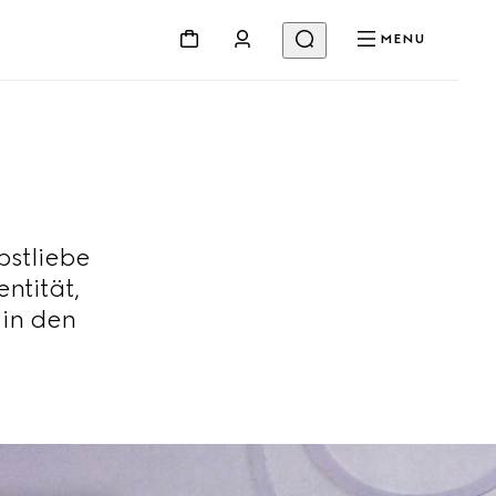
MENU
bstliebe
ntität,
 in den