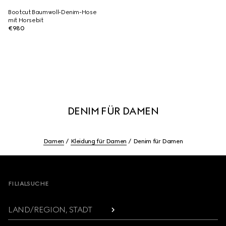
Bootcut Baumwoll-Denim-Hose
mit Horsebit
€980
DENIM FÜR DAMEN
Damen
Kleidung für Damen
Denim für Damen
Footer
FILIALSUCHE
LAND/REGION, STADT