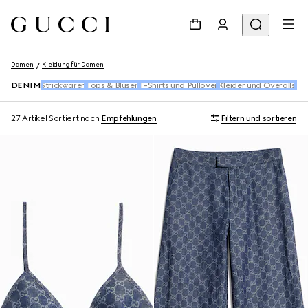
Damen
Kleidung für Damen
DENIM
Strickwaren
Tops & Blusen​
T-Shirts und Pullover
Kleider und Overalls
Ho
27 Artikel
Sortiert nach
Empfehlungen
Filtern und sortieren