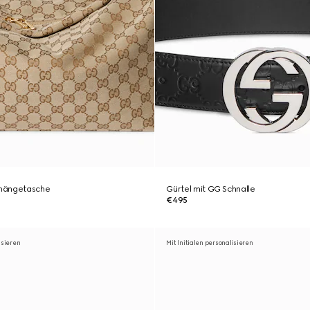
hängetasche
Gürtel mit GG Schnalle
€495
isieren
Mit Initialen personalisieren