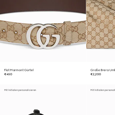
Flat Marmont Gürtel
Große Brera Um
€450
€2,200
Mit Initialen personalisieren
Mit Initialen personal