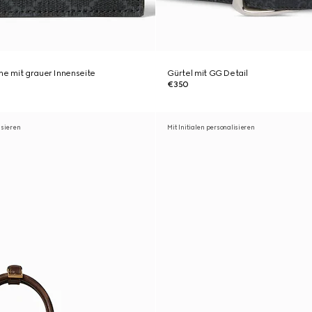
he mit grauer Innenseite
Gürtel mit GG Detail
€350
isieren
Mit Initialen personalisieren