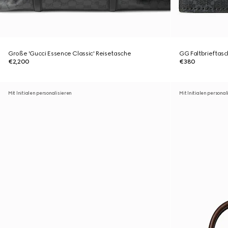
Große 'Gucci Essence Classic' Reisetasche
GG Faltbrieftasc
€2,200
€380
Mit Initialen personalisieren
Mit Initialen personal