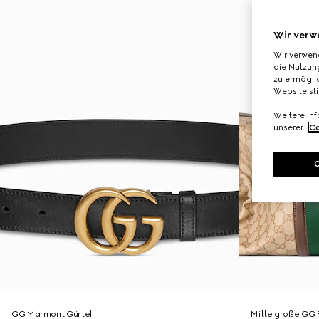
Wir verw
Wir verwen
die Nutzung
zu ermöglic
Website st
Weitere In
unserer
Co
GG Marmont Gürtel
Mittelgroße GG 