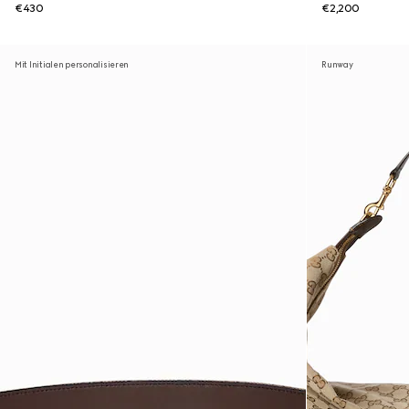
€430
€2,200
Mit Initialen personalisieren
Runway