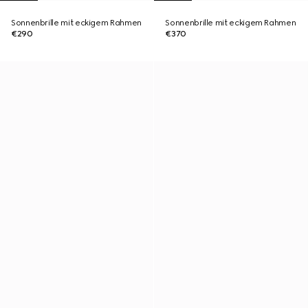
Sonnenbrille mit eckigem Rahmen
Sonnenbrille mit eckigem Rahmen
€290
€370