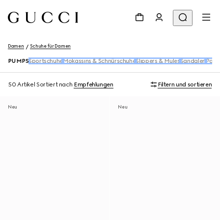
Damen
Schuhe für Damen
PUMPS
Sportschuhe
Mokassins & Schnürschuhe
Slippers & Mules
Sandalen
Pant
50 Artikel
Sortiert nach
Empfehlungen
Filtern und sortieren
Neu
Neu