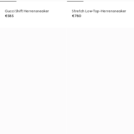
Gucci Shift Herrensneaker
Stretch Low-Top-Herrensneaker
€585
€780