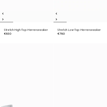
Stretch High-Top-Herrensneaker
Stretch Low-Top-Herrensneaker
€850
€780