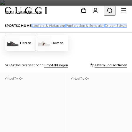
Herren
Schuhe für Herren
SPORTSCHUHE
Loafers & Mokassins
Pantoletten & Sandalen
Driver-Schuhe
Sc
Herren
Damen
60 Artikel
Sortiert nach
Empfehlungen
Filtern und sortieren
Virtual Try-On
Virtual Try-On