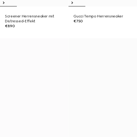
Screener Herrensneaker mit
Gucci Tempo Herrensneaker
Distressed-Effekt
€750
€890