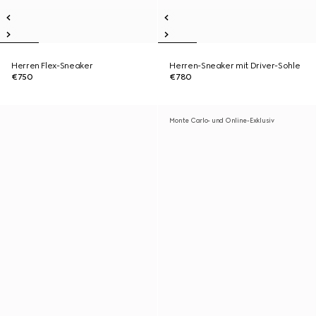
Herren Flex-Sneaker
Herren-Sneaker mit Driver-Sohle
€750
€780
Monte Carlo- und Online-Exklusiv