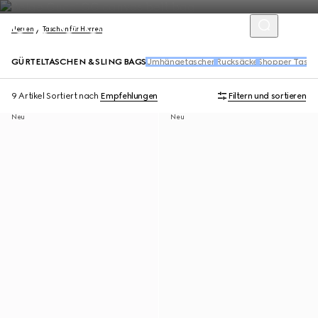
Herren
Taschen für Herren
GÜRTELTASCHEN & SLING BAGS
Umhängetaschen
Rucksäcke
Shopper Tasch
9 Artikel
Sortiert nach
Empfehlungen
Filtern und sortieren
Neu
Neu