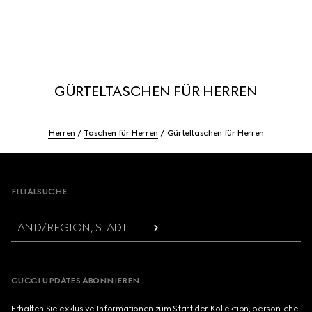
GÜRTELTASCHEN FÜR HERREN
Herren
Taschen für Herren
Gürteltaschen für Herren
Footer
FILIALSUCHE
LAND/REGION, STADT
GUCCI UPDATES ABONNIEREN
Erhalten Sie exklusive Informationen zum Start der Kollektion, persönliche