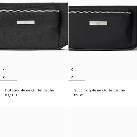
Flatpack kleine Gürteltasche
Gucci Tag kleine Gürteltasche
€1,100
€980