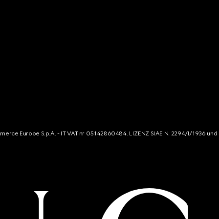
mmerce Europe S.p.A. - IT VAT nr 05142860484. LIZENZ SIAE N. 2294/I/1936 und