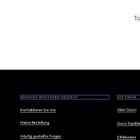
Ta
Footer
KÖNNEN WIR IHNEN HELFEN?
DIE FIRMA
Über Gucci
Kontaktieren Sie Uns
Meine Bestellung
Gucci Equili
Häufig gestellte Fragen
Ethikkodex