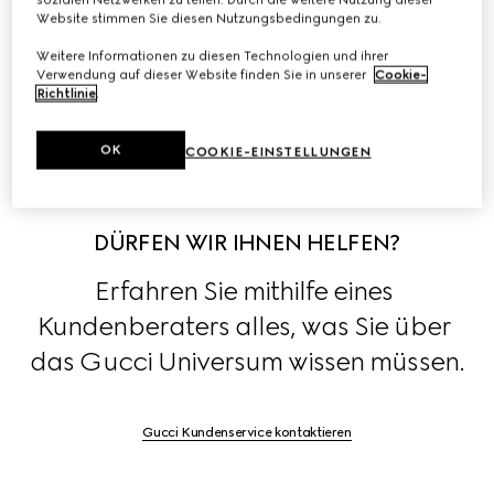
Lederwaren, Schmuck und Brillen führt.
Website stimmen Sie diesen Nutzungsbedingungen zu.
Weitere Informationen zu diesen Technologien und ihrer
Blicken Sie hinter die Kulissen der Kollektionen des 
Verwendung auf dieser Website finden Sie in unserer
Cookie-
Hauses, exklusiv in den 
Stories
.
Richtlinie
.
OK
COOKIE-EINSTELLUNGEN
DÜRFEN WIR IHNEN HELFEN?
Erfahren Sie mithilfe eines 
Kundenberaters alles, was Sie über 
das Gucci Universum wissen müssen.
Gucci Kundenservice kontaktieren