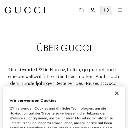
ÜBER GUCCI
Gucci wurde 1921 in Florenz, Italien, gegründet und ist 
eine der weltweit führenden Luxusmarken. Auch nach 
dem hundertjährigen Bestehen des Hauses ist Gucci 
bestrebt, Luxus neu zu definieren und dabei Kreativität, 
italienische Handwerkskunst und Innovation zu 
Wir verwenden Cookies
zelebrieren.
Wir verwenden Cookies und ähnliche Technologien, um die
Navigation auf der Website zu verbessern, die Nutzung der
Gucci ist Teil des globalen Luxuskonzerns Kering, der 
Website zu analysieren, uns bei unseren Marketingaktivitäten zu
unterstützen und Ihnen zu ermöglichen, unsere Inhalte auf Ihren
renommierte Häuser in den Bereichen Mode, 
sozialen Netzwerken zu teilen. Durch die weitere Nutzung dieser