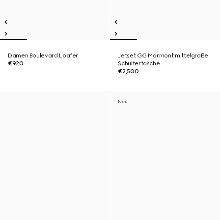
Damen Boulevard Loafer
Jetset GG Marmont mittelgroße
€920
Schultertasche
€2,500
Neu