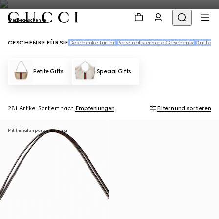
Werbegeschenke
GESCHENKE FÜR SIE
Geschenke für ihn
Personalisierbare Geschenke
Düfte u
Petite Gifts
Special Gifts
281 Artikel
Sortiert nach
Empfehlungen
Filtern und sortieren
Mit Initialen personalisieren