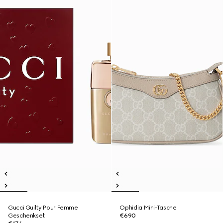
Gucci Guilty Pour Femme
Ophidia Mini-Tasche
Geschenkset
€690