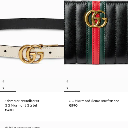
Schmaler, wendbarer
GG Marmont kleine Brieftasche
GG Marmont Gürtel
€590
€430
Mit Initialen personalisieren