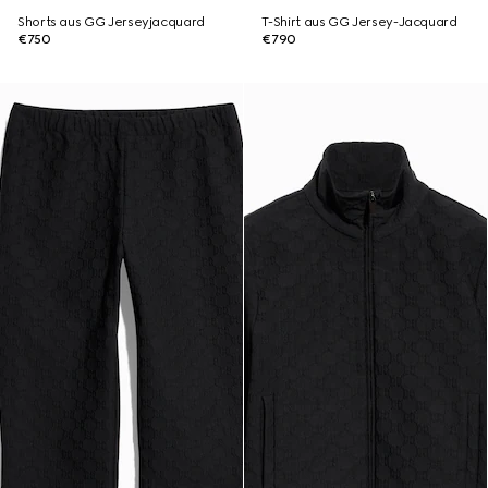
Shorts aus GG Jerseyjacquard
T-Shirt aus GG Jersey-Jacquard
€750
€790