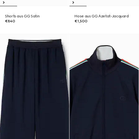
Shorts aus GG Satin
Hose aus GG Azetat-Jacquard
€840
€1,500