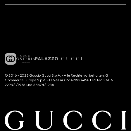
© 2016 - 2025 Guccio Gucci S.p.A. - Alle Rechte vorbehalten. G
Commerce Europe S.p.A. - IT VAT nr 05142860484. LIZENZ SIAE N.
2294/I/1936 und 5647/I/1936