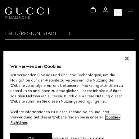
Footer
FILIALSUCHE
LAND/REGION, STADT
GUCCI UPDATES ABONNIEREN
Wir verwenden Cookies
Erhalten Sie exklusive Informationen zum Start der Kollektion, persönliche
Mitteilungen und weitere spannende Neuigkeiten aus der Welt von Gucci.
Wir verwenden Cookies und ähnliche Technologien, um die
Navigation auf der Website zu verbessern, die Nutzung der
Website zu analysieren, uns bei unseren Marketingaktivitäten zu
E-Mail
unterstützen und Ihnen zu ermöglichen, unsere Inhalte auf Ihren
sozialen Netzwerken zu teilen. Durch die weitere Nutzung dieser
Website stimmen Sie diesen Nutzungsbedingungen zu.
Weitere Informationen zu diesen Technologien und ihrer
Verwendung auf dieser Website finden Sie in unserer
Cookie-
Richtlinie
.
KÖNNEN WIR IHNEN HELFEN?
OK
COOKIE-EINSTELLUNGEN