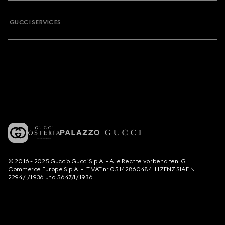
GUCCI SERVICES
© 2016 - 2025 Guccio Gucci S.p.A. - Alle Rechte vorbehalten. G
Commerce Europe S.p.A. - IT VAT nr 05142860484. LIZENZ SIAE N.
2294/I/1936 und 5647/I/1936