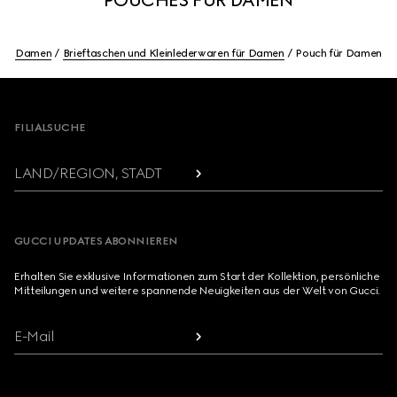
POUCHES FÜR DAMEN
Damen
Brieftaschen und Kleinlederwaren für Damen
Pouch für Damen
Footer
FILIALSUCHE
LAND/REGION, STADT
GUCCI UPDATES ABONNIEREN
Erhalten Sie exklusive Informationen zum Start der Kollektion, persönliche
Mitteilungen und weitere spannende Neuigkeiten aus der Welt von Gucci.
E-Mail