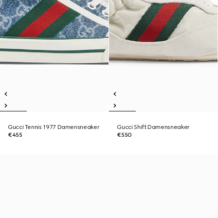
Gucci Tennis 1977 Damensneaker
Gucci Shift Damensneaker
€455
€550