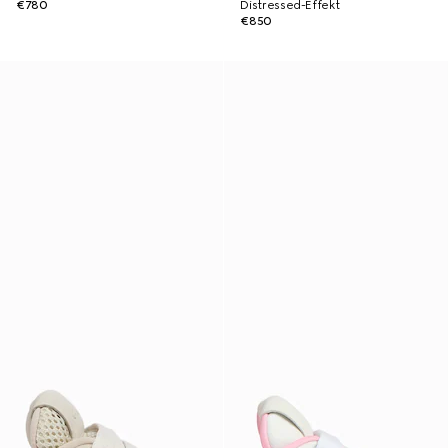
€780
Distressed-Effekt
€850