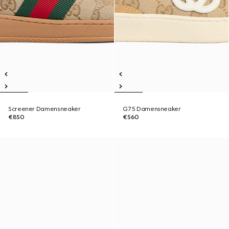
Screener Damensneaker
G75 Damensneaker
€850
€560