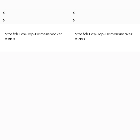
Stretch Low-Top-Damensneaker
Stretch Low-Top-Damensneaker
€880
€780