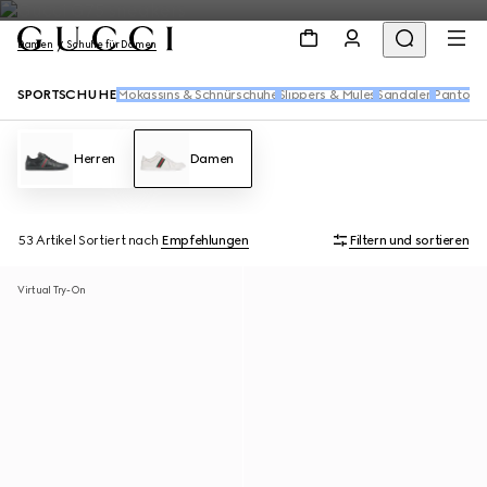
Damen
Schuhe für Damen
SPORTSCHUHE
Mokassins & Schnürschuhe
Slippers & Mules
Sandalen
Pantolet
Herren
Damen
53 Artikel
Sortiert nach
Empfehlungen
Filtern und sortieren
Virtual Try-On