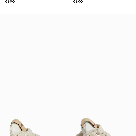
€690
€690