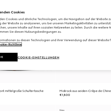
enden Cookies
den Cookies und ähnliche Technologien, um die Navigation auf der Website zu
 der Website zu analysieren, uns bei unseren Marketingaktivitäten zu unterstü
hen, unsere Inhalte auf Ihren sozialen Netzwerken zu teilen. Durch die weitere 
immen Sie diesen Nutzungsbedingungen zu.
formationen zu diesen Technologien und ihrer Verwendung auf dieser Website fi
okie-Richtlinie
.
OK
COOKIE-EINSTELLUNGEN
nt mittelgroße Schultertasche
Midirock aus seiden-Crêpe de Chine 
€1,800
Neu