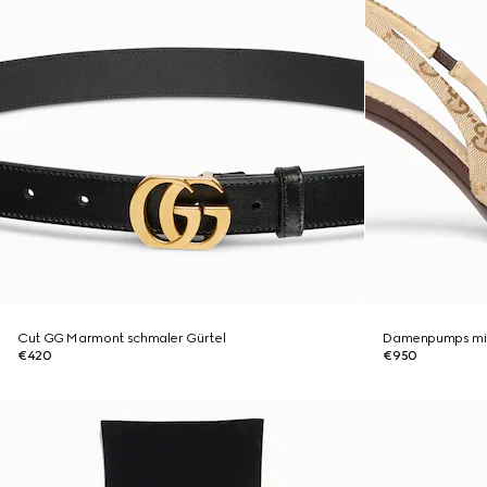
Cut GG Marmont schmaler Gürtel
Damenpumps mit
€420
€950