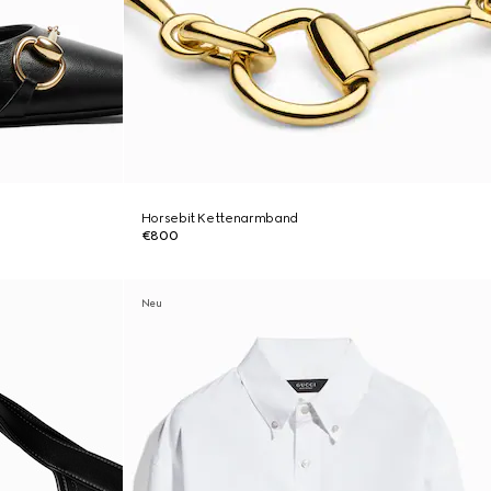
Horsebit Kettenarmband
€800
Neu