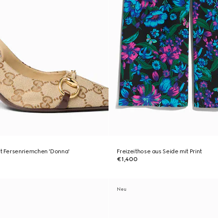
 Fersenriemchen 'Donna'
Freizeithose aus Seide mit Print
€1,400
Neu