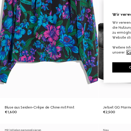
Wir verw
Wir verwen
die Nutzung
zu ermöglic
Website st
Weitere In
unserer
Co
Bluse aus Seiden-Crêpe de Chine mit Print
Jetset GG Marmo
€1,600
€2,500
Mit Initialen personalisieren
Neu