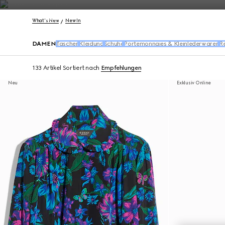
Kontakt
What's New
New In
DAMEN
Taschen
Kleidung
Schuhe
Portemonnaies & Kleinlederwaren
R
133 Artikel
Sortiert nach
Empfehlungen
Neu
Exklusiv Online