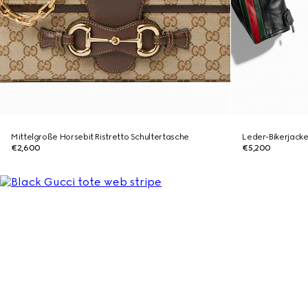
Mittelgroße Horsebit Ristretto Schultertasche
Leder-Bikerjack
€2,600
€5,200