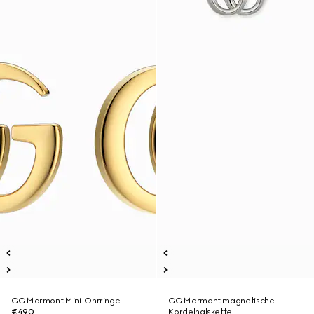
GG Marmont Mini-Ohrringe
GG Marmont magnetische
€490
Kordelhalskette