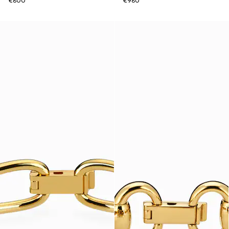
€800
€980