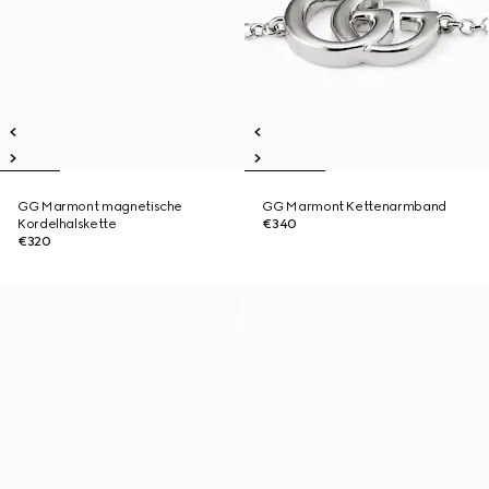
GG Marmont magnetische
GG Marmont Kettenarmband
Kordelhalskette
€340
€320