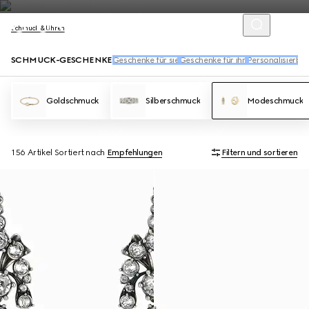
Schmuck & Uhren
SCHMUCK-GESCHENKE
Geschenke für sie
Geschenke für ihn
Personalisierba
Goldschmuck
Silberschmuck
Modeschmuck
156 Artikel
Sortiert nach
Empfehlungen
Filtern und sortieren