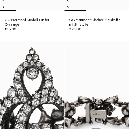
GG Marmont Kristall-Lüster-
GG Marmont Choker-Halskette
Ohrringe
mit Kristallen
€1,200
€2,500