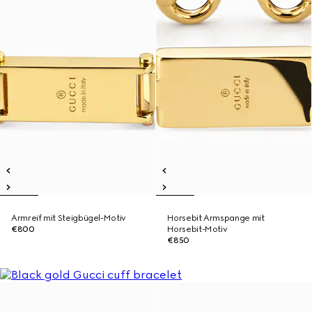
Armreif mit Steigbügel-Motiv
Horsebit Armspange mit
€800
Horsebit-Motiv
€850