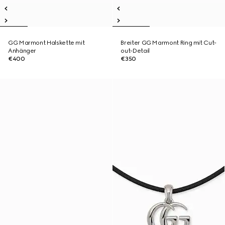
GG Marmont Halskette mit
Breiter GG Marmont Ring mit Cut-
Anhänger
out-Detail
€400
€350