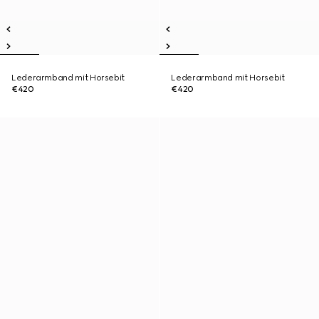
Lederarmband mit Horsebit
Lederarmband mit Horsebit
€420
€420