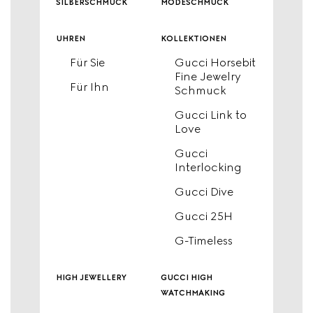
silberschmuck
modeschmuck
uhren
kollektionen
Für Sie
Gucci Horsebit
Fine Jewelry
Für Ihn
Schmuck
Gucci Link to
Love
Gucci
Interlocking
Gucci Dive
Gucci 25H
G-Timeless
high jewellery
gucci high
watchmaking