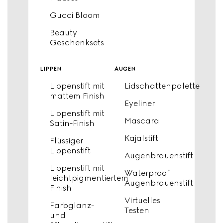
Gucci Bloom
Beauty
Geschenksets
lippen
augen
Lippenstift mit
Lidschattenpalette
mattem Finish
Eyeliner
Lippenstift mit
Mascara
Satin-Finish
Kajalstift
Flüssiger
Lippenstift
Augenbrauenstift
Lippenstift mit
Waterproof
leichtpigmentiertem
Augenbrauenstift
Finish
Virtuelles
Farbglanz-
Testen
und