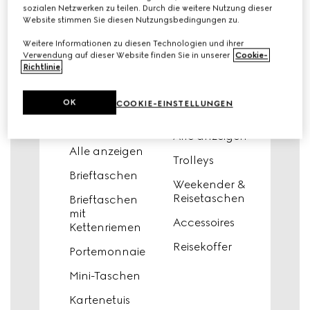
sozialen Netzwerken zu teilen. Durch die weitere Nutzung dieser
Stiefeletten
Website stimmen Sie diesen Nutzungsbedingungen zu.
Sportkleidung
für Damen
Weitere Informationen zu diesen Technologien und ihrer
Verwendung auf dieser Website finden Sie in unserer
Cookie-
Cocktail und
Richtlinie
.
Abendkleider
OK
COOKIE-EINSTELLUNGEN
portemonnaies &
reisen
kleinlederwaren
Alle anzeigen
Alle anzeigen
Trolleys
Brieftaschen
Weekender &
Reisetaschen
Brieftaschen
mit
Accessoires
Kettenriemen
Reisekoffer
Portemonnaie
Mini-Taschen
Kartenetuis