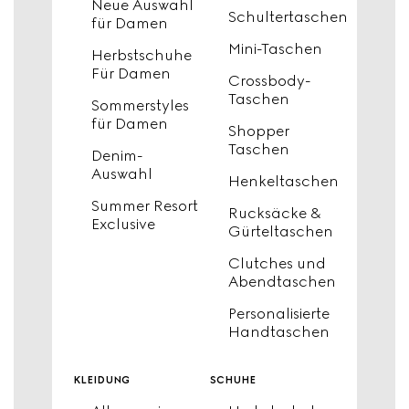
Neue Auswahl
Schultertaschen
für Damen
Mini-Taschen
Herbstschuhe
Für Damen
Crossbody-
Taschen
Sommerstyles
für Damen
Shopper
Taschen
Denim-
Auswahl
Henkeltaschen
Summer Resort
Rucksäcke &
Exclusive
Gürteltaschen
Clutches und
Abendtaschen
Personalisierte
Handtaschen
kleidung
schuhe