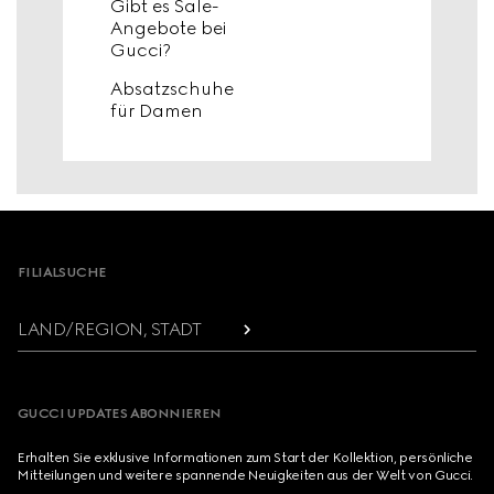
Gibt es Sale-
Angebote bei
Gucci?
Absatzschuhe
für Damen
Footer
FILIALSUCHE
LAND/REGION, STADT
GUCCI UPDATES ABONNIEREN
Erhalten Sie exklusive Informationen zum Start der Kollektion, persönliche
Mitteilungen und weitere spannende Neuigkeiten aus der Welt von Gucci.