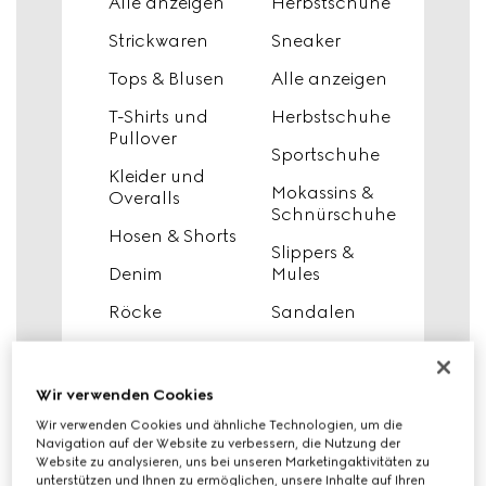
Alle anzeigen
Herbstschuhe
Strickwaren
Sneaker
Tops & Blusen​
Alle anzeigen
T-Shirts und
Herbstschuhe
Pullover
Sportschuhe
Kleider und
Mokassins &
Overalls
Schnürschuhe
Hosen & Shorts
Slippers &
Denim
Mules
Röcke
Sandalen
Bademode
Pantoletten
Mäntel und
Pumps
Wir verwenden Cookies
Jacken
Ballerinas
Wir verwenden Cookies und ähnliche Technologien, um die
Navigation auf der Website zu verbessern, die Nutzung der
Outerwear
Damenstiefel
Website zu analysieren, uns bei unseren Marketingaktivitäten zu
unterstützen und Ihnen zu ermöglichen, unsere Inhalte auf Ihren
Lederbekleidung
und