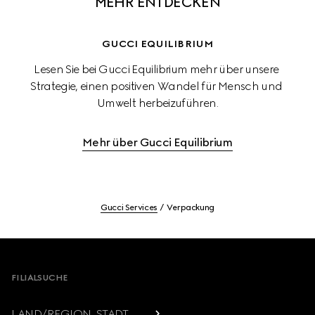
MEHR ENTDECKEN
GUCCI EQUILIBRIUM
Lesen Sie bei Gucci Equilibrium mehr über unsere 
Strategie, einen positiven Wandel für Mensch und 
Umwelt herbeizuführen.
Mehr über Gucci Equilibrium
Gucci Services
Verpackung
Footer
FILIALSUCHE
LAND/REGION, STADT