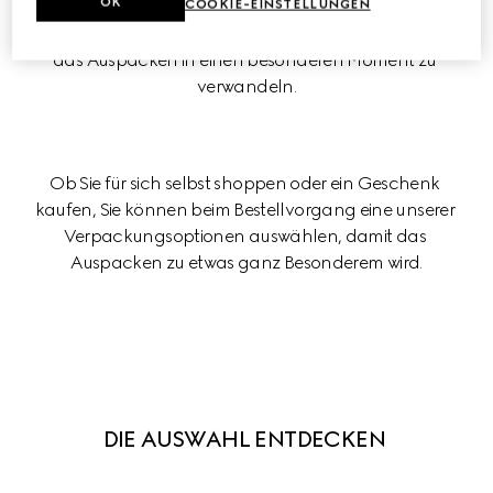
OK
Eleganz, die unsere Marke auszeichnet – mit Liebe 
COOKIE-EINSTELLUNGEN
designt, um Ihren Artikel perfekt in Szene zu setzen und 
das Auspacken in einen besonderen Moment zu 
verwandeln.
Ob Sie für sich selbst shoppen oder ein Geschenk 
kaufen, Sie können beim Bestellvorgang eine unserer 
Verpackungsoptionen auswählen, damit das 
Auspacken zu etwas ganz Besonderem wird.
DIE AUSWAHL ENTDECKEN 