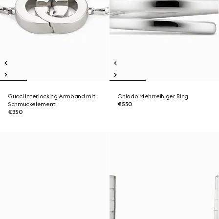
Gucci Interlocking Armband mit
Chiodo Mehrreihiger Ring
Schmuckelement
€550
€350