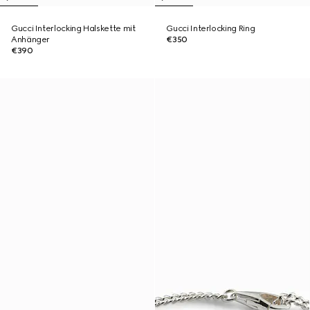
Gucci Interlocking Halskette mit
Gucci Interlocking Ring
Anhänger
€350
€390