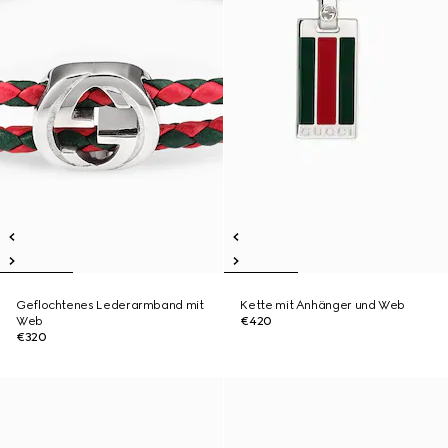
Geflochtenes Lederarmband mit
Kette mit Anhänger und Web
Web
€420
€320