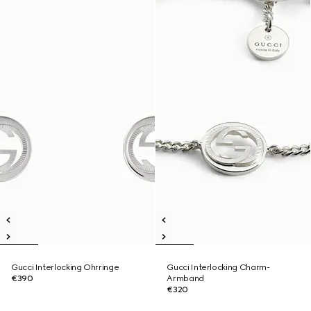
Gucci Interlocking Ohrringe
Gucci Interlocking Charm-
€390
Armband
€320