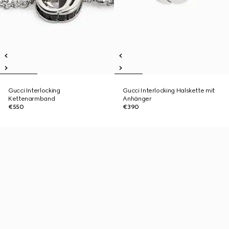
Gucci Interlocking
Gucci Interlocking Halskette mit
Kettenarmband
Anhänger
€550
€390