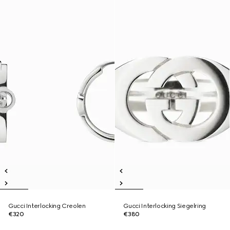
Gucci Interlocking Creolen
Gucci Interlocking Siegelring
€320
€380