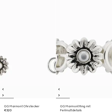
GG Marmont Ohrstecker
GG Marmont Ring mit
€320
Perlmuttdetails