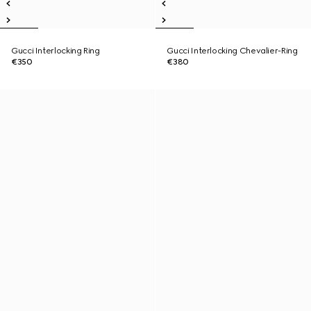
Gucci Interlocking Ring
Gucci Interlocking Chevalier-Ring
€350
€380