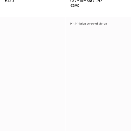
€430
GG Marmont Gürtel
€390
Mit Initialen personalisieren