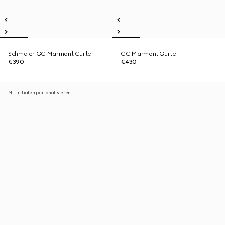
Schmaler GG Marmont Gürtel
GG Marmont Gürtel
€390
€430
Mit Initialen personalisieren