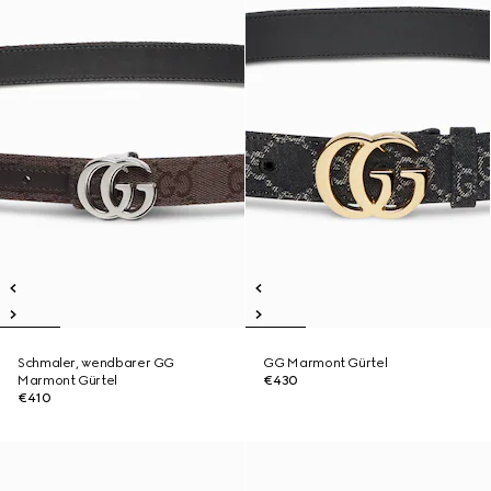
Schmaler, wendbarer GG
GG Marmont Gürtel
Marmont Gürtel
€430
€410