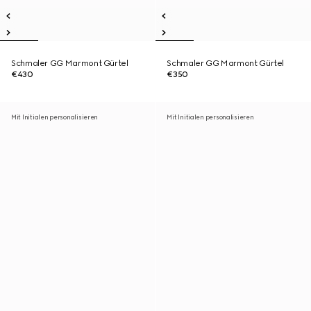
Schmaler GG Marmont Gürtel
Schmaler GG Marmont Gürtel
€430
€350
Mit Initialen personalisieren
Mit Initialen personalisieren