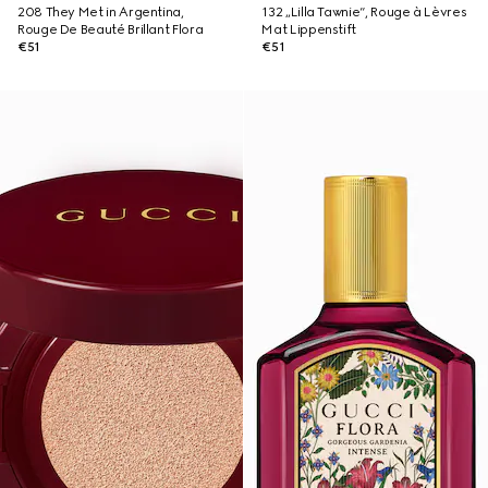
208 They Met in Argentina,
132 „Lilla Tawnie“, Rouge à Lèvres
Rouge De Beauté Brillant Flora
Mat Lippenstift
€51
€51