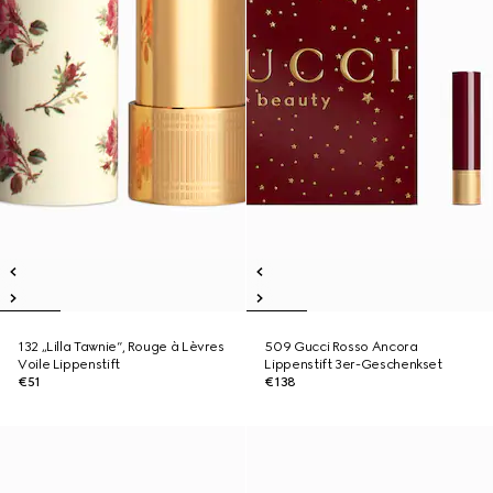
132 „Lilla Tawnie“, Rouge à Lèvres
509 Gucci Rosso Ancora
Voile Lippenstift
Lippenstift 3er-Geschenkset
€51
€138