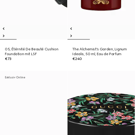
05, Étérnité De Beauté Cushion
The Alchemist's Garden, Lignum
Foundation mit LSF
Idealis, 50 ml, Eau de Parfum
€73
€240
Exklusiv Online