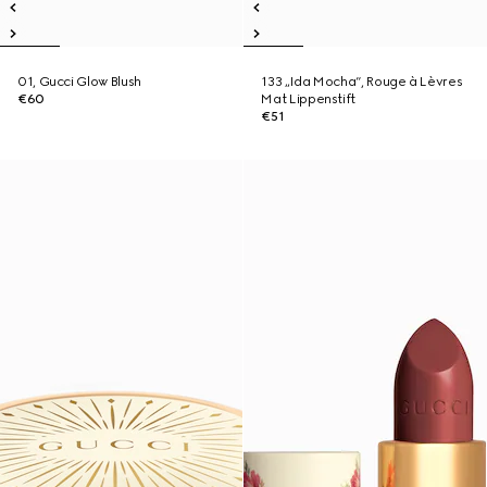
01, Gucci Glow Blush
133 „Ida Mocha“, Rouge à Lèvres
€60
Mat Lippenstift
€51