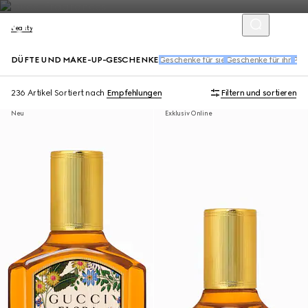
Beauty
DÜFTE UND MAKE-UP-GESCHENKE
Geschenke für sie
Geschenke für ihn
Per
236 Artikel
Sortiert nach
Empfehlungen
Filtern und sortieren
Neu
Exklusiv Online