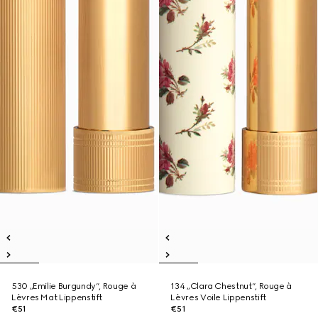
530 „Emilie Burgundy“, Rouge à
134 „Clara Chestnut“, Rouge à
Lèvres Mat Lippenstift
Lèvres Voile Lippenstift
€51
€51