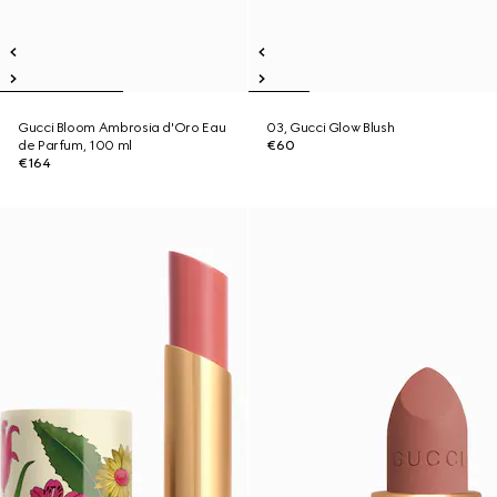
Gucci Bloom Ambrosia d'Oro Eau
03, Gucci Glow Blush
de Parfum, 100 ml
€60
€164