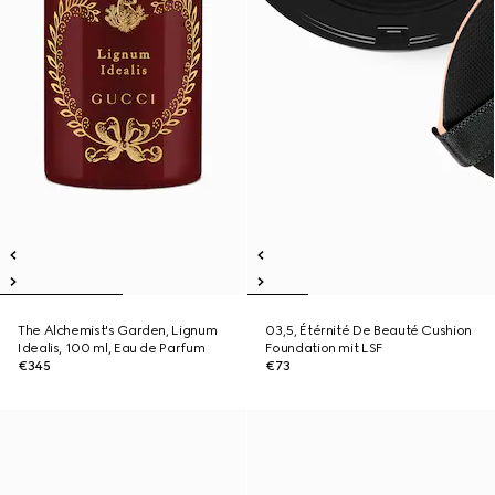
The Alchemist's Garden, Lignum
03,5, Étérnité De Beauté Cushion
Idealis, 100 ml, Eau de Parfum
Foundation mit LSF
€345
€73