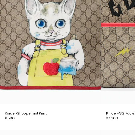
Kinder-Shopper mit Print
Kinder-GG Rucksa
€890
€1,100