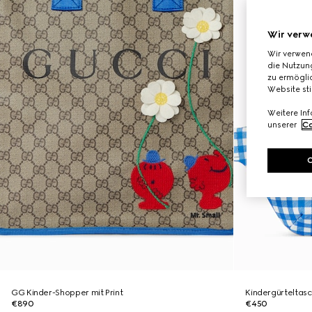
Wir verw
Wir verwen
die Nutzung
zu ermöglic
Website st
Weitere In
unserer
Co
GG Kinder-Shopper mit Print
Kindergürteltasc
€890
€450