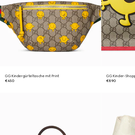
GG Kindergürteltasche mit Print
GG Kinder-Shoppe
€450
€890