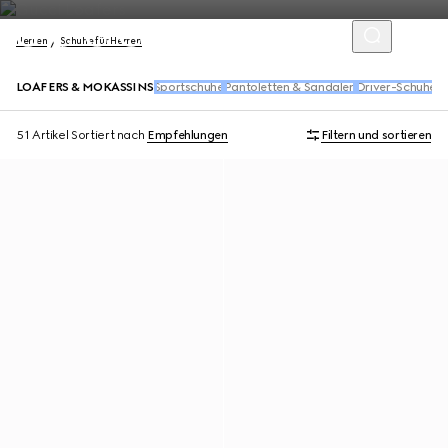
Herren
Schuhe für Herren
LOAFERS & MOKASSINS
Sportschuhe
Pantoletten & Sandalen
Driver-Schuhe
S
51 Artikel
Sortiert nach
Empfehlungen
Filtern und sortieren