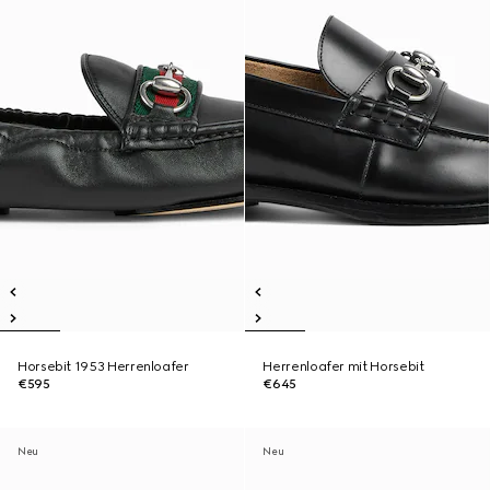
Horsebit 1953 Herrenloafer
Herrenloafer mit Horsebit
€595
€645
Neu
Neu