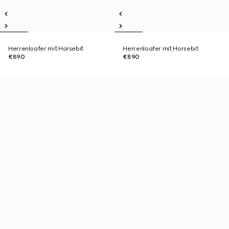
Herrenloafer mit Horsebit
Herrenloafer mit Horsebit
€890
€890