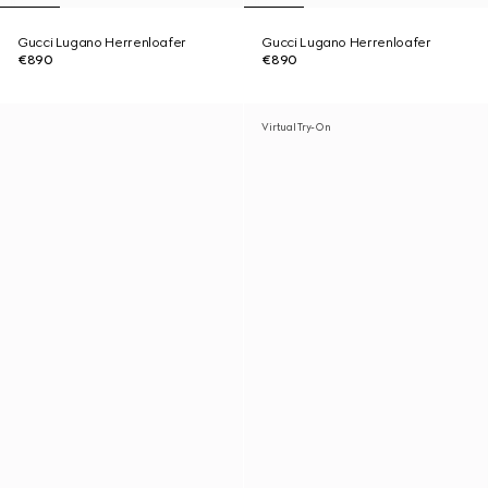
Gucci Lugano Herrenloafer
Gucci Lugano Herrenloafer
€890
€890
Virtual Try-On