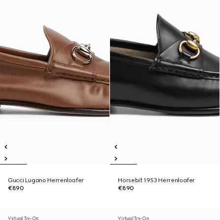
Gucci Lugano Herrenloafer
Horsebit 1953 Herrenloafer
€890
€890
Virtual Try-On
Virtual Try-On