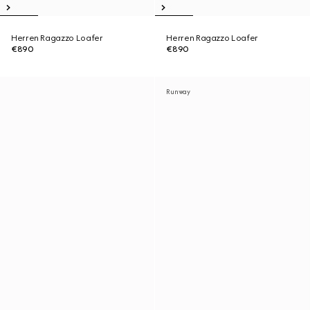
Herren Ragazzo Loafer
Herren Ragazzo Loafer
€890
€890
Runway