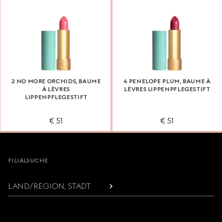
2 NO MORE ORCHIDS, BAUME
4 PENELOPE PLUM, BAUME À
À LÈVRES
LÈVRES LIPPENPFLEGESTIFT
LIPPENPFLEGESTIFT
€ 51
€ 51
Footer
FILIALSUCHE
LAND/REGION, STADT